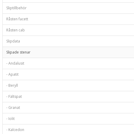
Sliptillbehör
Råsten facett
Råsten cab
Slipdata
Slipade stenar
- Andalusit
- Apatit
- Beryll
- Fältspat
- Granat
- Iolit
- Kalcedon