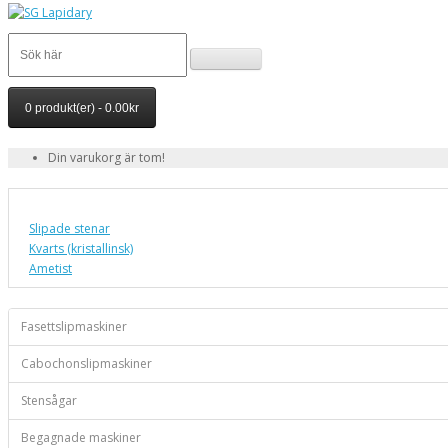
0 produkt(er) - 0.00kr
Din varukorg är tom!
Slipade stenar
Kvarts (kristallinsk)
Ametist
Fasettslipmaskiner
Cabochonslipmaskiner
Stensågar
Begagnade maskiner