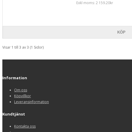
Exkl moms: 2 159.20kr
KÖP
Visar 1 till 3 av 3 (1 Sidor)
Information
Om oss
Köpvillkor
Leveransinformation
Kundtjänst
Kontakta oss