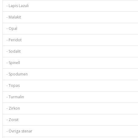
- Lapis Lazuli
- Malakit
- Opal
- Peridot
- Sodalit
- Spinell
- Spodumen
- Topas
- Turmalin
- Zirkon
- Zoisit
- Övriga stenar