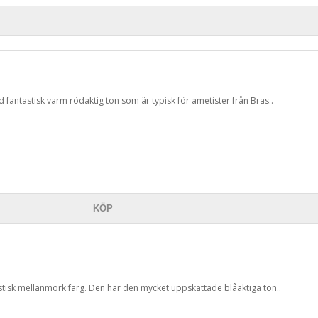
d fantastisk varm rödaktig ton som är typisk för ametister från Bras..
KÖP
astisk mellanmörk färg. Den har den mycket uppskattade blåaktiga ton..