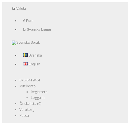
kr
Valuta
€ Euro
kr Svenska kronor
Språk
Svenska
English
073-8419461
Mitt konto
Registrera
Logga in
Önskelista (0)
Varukorg
Kassa