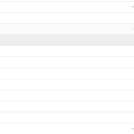
+
-
+