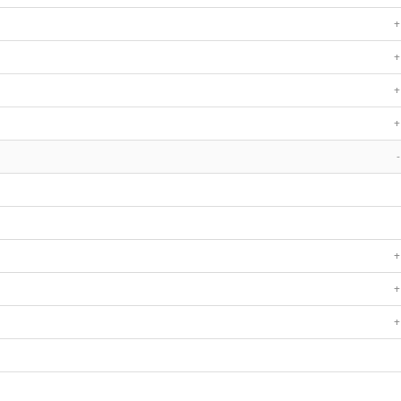
+
+
+
+
-
+
+
+