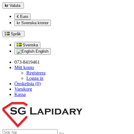
kr
Valuta
€ Euro
kr Svenska kronor
Språk
Svenska
English
073-8419461
Mitt konto
Registrera
Logga in
Önskelista (0)
Varukorg
Kassa