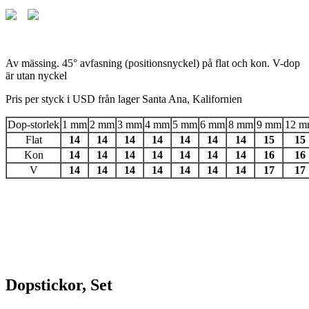
Av mässing. 45° avfasning (positionsnyckel) på flat och kon. V-dop
är utan nyckel
Pris per styck i USD från lager Santa Ana, Kalifornien
Dop-storlek
1 mm
2 mm
3 mm
4 mm
5 mm
6 mm
8 mm
9 mm
12 m
Flat
14
14
14
14
14
14
14
15
15
Kon
14
14
14
14
14
14
14
16
16
V
14
14
14
14
14
14
14
17
17
Dopstickor, Set