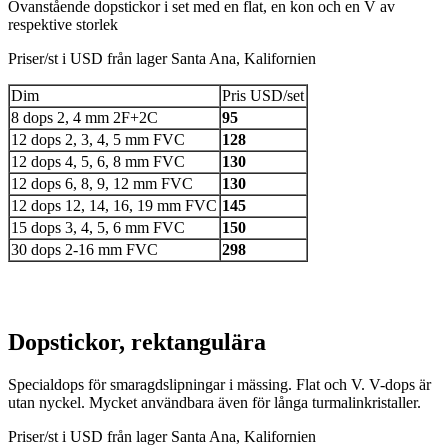
Ovanstående dopstickor i set med en flat, en kon och en V av
respektive storlek
Priser/st i USD från lager Santa Ana, Kalifornien
Dim
Pris USD/set
8 dops 2, 4 mm 2F+2C
95
12 dops 2, 3, 4, 5 mm FVC
128
12 dops 4, 5, 6, 8 mm FVC
130
12 dops 6, 8, 9, 12 mm FVC
130
12 dops 12, 14, 16, 19 mm FVC
145
15 dops 3, 4, 5, 6 mm FVC
150
30 dops 2-16 mm FVC
298
Dopstickor, rektangulära
Specialdops för smaragdslipningar i mässing. Flat och V. V-dops är
utan nyckel. Mycket användbara även för långa turmalinkristaller.
Priser/st i USD från lager Santa Ana, Kalifornien