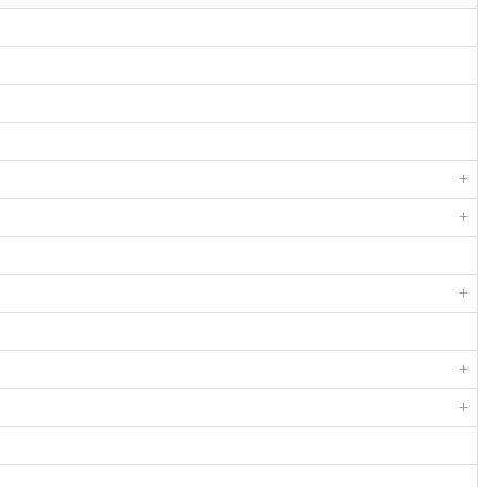
+
+
+
+
+