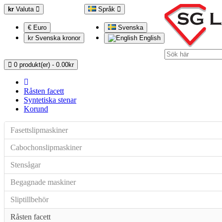
kr
Valuta
Språk
€ Euro
Svenska
kr Svenska kronor
English
0 produkt(er) - 0.00kr
Råsten facett
Syntetiska stenar
Korund
Fasettslipmaskiner
Cabochonslipmaskiner
Stensågar
Begagnade maskiner
Sliptillbehör
Råsten facett