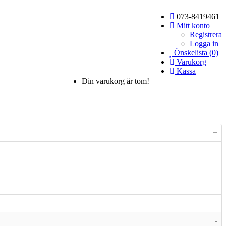
073-8419461
Mitt konto
Registrera
Logga in
Önskelista (0)
Varukorg
Kassa
Din varukorg är tom!
+
+
-