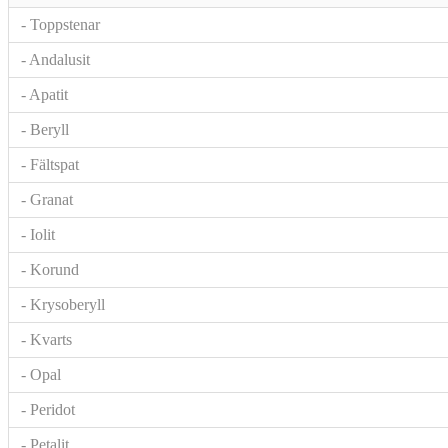
- Toppstenar
- Andalusit
- Apatit
- Beryll
- Fältspat
- Granat
- Iolit
- Korund
- Krysoberyll
- Kvarts
- Opal
- Peridot
- Petalit